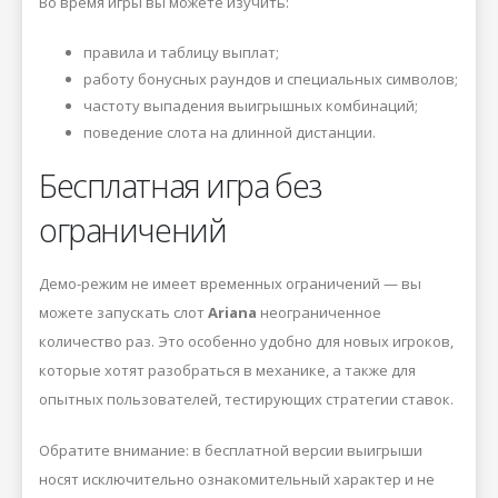
Во время игры вы можете изучить:
правила и таблицу выплат;
работу бонусных раундов и специальных символов;
частоту выпадения выигрышных комбинаций;
поведение слота на длинной дистанции.
Бесплатная игра без
ограничений
Демо-режим не имеет временных ограничений — вы
можете запускать слот
Ariana
неограниченное
количество раз. Это особенно удобно для новых игроков,
которые хотят разобраться в механике, а также для
опытных пользователей, тестирующих стратегии ставок.
Обратите внимание: в бесплатной версии выигрыши
носят исключительно ознакомительный характер и не