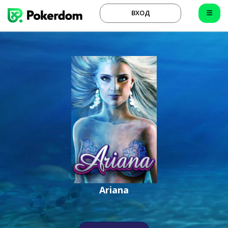
ВХОД
Ariana