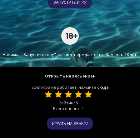
ЗАПУСТИТЬ ИГРУ
Нажимая "Запустить игру", вы подтверждаете что Вам есть 18 лет.
Открыть на весь экран
Если игра не работает, нажмите
сюда
Рейтинг
5
Всего оценок:
1
ИГРАТЬ НА ДЕНЬГИ