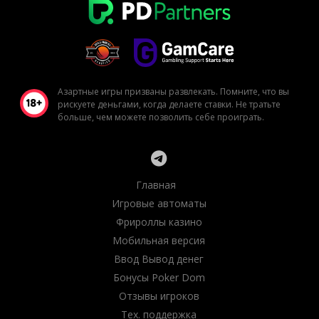
Азартные игры призваны развлекать. Помните, что вы
рискуете деньгами, когда делаете ставки. Не тратьте
больше, чем можете позволить себе проиграть.
Главная
Игровые автоматы
Фрироллы казино
Мобильная версия
Ввод Вывод денег
Бонусы Poker Dom
Отзывы игроков
Тех. поддержка