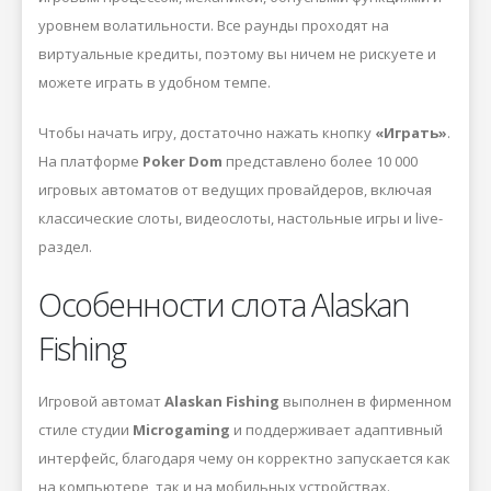
уровнем волатильности. Все раунды проходят на
виртуальные кредиты, поэтому вы ничем не рискуете и
можете играть в удобном темпе.
Чтобы начать игру, достаточно нажать кнопку
«Играть»
.
На платформе
Poker Dom
представлено более 10 000
игровых автоматов от ведущих провайдеров, включая
классические слоты, видеослоты, настольные игры и live-
раздел.
Особенности слота Alaskan
Fishing
Игровой автомат
Alaskan Fishing
выполнен в фирменном
стиле студии
Microgaming
и поддерживает адаптивный
интерфейс, благодаря чему он корректно запускается как
на компьютере, так и на мобильных устройствах.