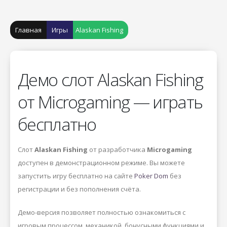
Главная
Игры
Alaskan Fishing
Демо слот Alaskan Fishing
от Microgaming — играть
бесплатно
Слот
Alaskan Fishing
от разработчика
Microgaming
доступен в демонстрационном режиме. Вы можете
запустить игру бесплатно на сайте
Poker Dom
без
регистрации и без пополнения счёта.
Демо-версия позволяет полностью ознакомиться с
игровым процессом, механикой, бонусными функциями и