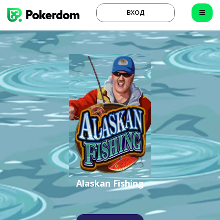
ВХОД
Alaskan Fishing