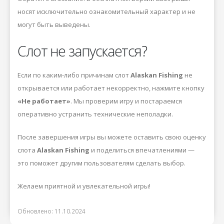
носят исключительно ознакомительный характер и не
могут быть выведены.
Слот не запускается?
Если по каким-либо причинам слот
Alaskan Fishing
не
открывается или работает некорректно, нажмите кнопку
«Не работает»
. Мы проверим игру и постараемся
оперативно устранить технические неполадки.
После завершения игры вы можете оставить свою оценку
слота
Alaskan Fishing
и поделиться впечатлениями —
это поможет другим пользователям сделать выбор.
Желаем приятной и увлекательной игры!
Обновлено:
11.10.2024