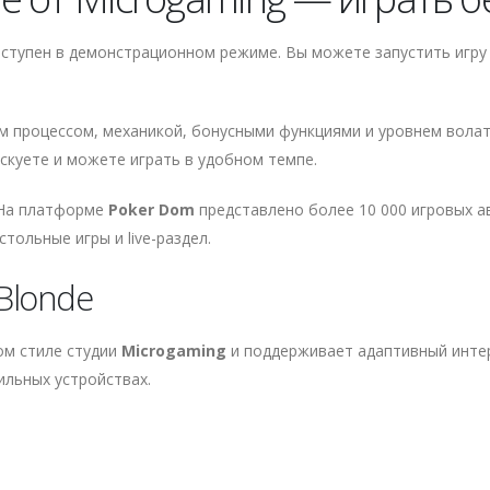
ступен в демонстрационном режиме. Вы можете запустить игру 
м процессом, механикой, бонусными функциями и уровнем волат
скуете и можете играть в удобном темпе.
 На платформе
Poker Dom
представлено более 10 000 игровых 
тольные игры и live-раздел.
Blonde
м стиле студии
Microgaming
и поддерживает адаптивный инте
ильных устройствах.