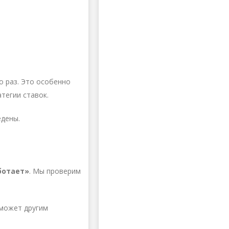
 раз. Это особенно
тегии ставок.
едены.
ботает»
. Мы проверим
может другим