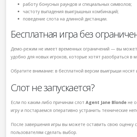
работу бонусных раундов и специальных символов;
частоту выпадения выигрышных комбинаций;
поведение слота на длинной дистанции.
Бесплатная игра без ограниче
Демо-режим не имеет временных ограничений — вы может
удобно для новых игроков, которые хотят разобраться в м
Обратите внимание: в бесплатной версии выигрыши носят 
Слот не запускается?
Если по каким-либо причинам слот
Agent Jane Blonde
не о
игру и постараемся оперативно устранить технические неп
После завершения игры вы можете оставить свою оценку 
пользователям сделать выбор.