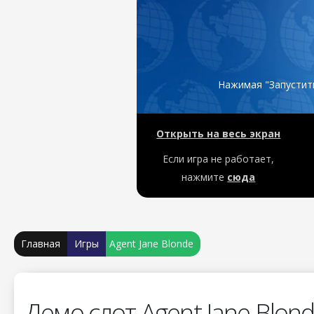
Нажимая "Запустить
Открыть на весь экран
Если игра не работает,
нажмите
сюда
Главная
Игры
Agent Jane Blonde
Демо слот Agent Jane Blon