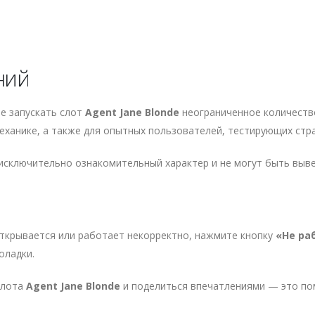
ний
е запускать слот
Agent Jane Blonde
неограниченное количество
еханике, а также для опытных пользователей, тестирующих стра
исключительно ознакомительный характер и не могут быть выв
ткрывается или работает некорректно, нажмите кнопку
«Не ра
оладки.
слота
Agent Jane Blonde
и поделиться впечатлениями — это по