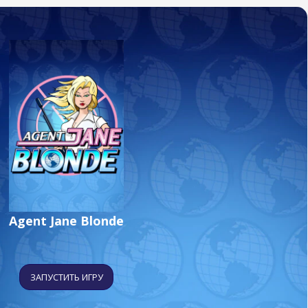
Agent Jane Blonde
ЗАПУСТИТЬ ИГРУ