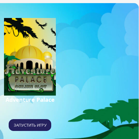
Adventure Palace
ЗАПУСТИТЬ ИГРУ