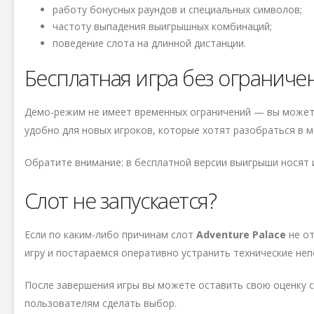
работу бонусных раундов и специальных символов;
частоту выпадения выигрышных комбинаций;
поведение слота на длинной дистанции.
Бесплатная игра без ограниче
Демо-режим не имеет временных ограничений — вы может
удобно для новых игроков, которые хотят разобраться в м
Обратите внимание: в бесплатной версии выигрыши носят 
Слот не запускается?
Если по каким-либо причинам слот
Adventure Palace
не от
игру и постараемся оперативно устранить технические неп
После завершения игры вы можете оставить свою оценку 
пользователям сделать выбор.