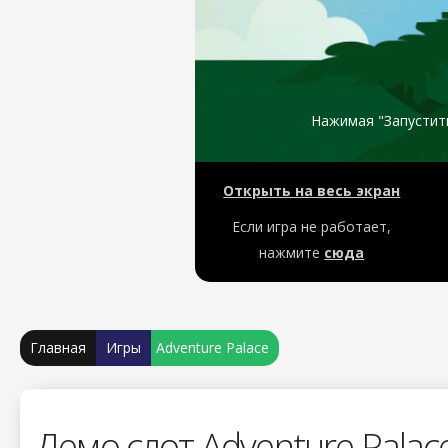
Нажимая "Запустить
Открыть на весь экран
Если игра не работает,
нажмите
сюда
Главная
Игры
Adventure Palace
Демо слот Adventure Palac