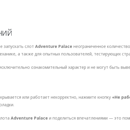
ний
е запускать слот
Adventure Palace
неограниченное количество
еханике, а также для опытных пользователей, тестирующих стра
исключительно ознакомительный характер и не могут быть выв
крывается или работает некорректно, нажмите кнопку
«Не раб
оладки.
слота
Adventure Palace
и поделиться впечатлениями — это по