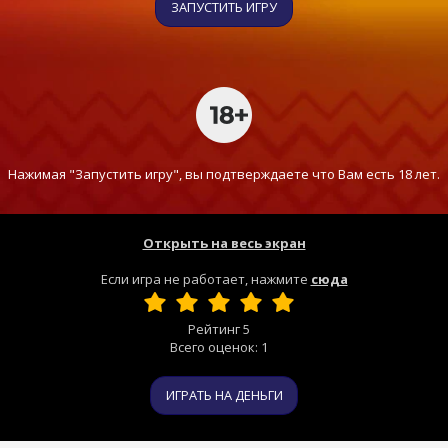
ЗАПУСТИТЬ ИГРУ
Нажимая "Запустить игру", вы подтверждаете что Вам есть 18 лет.
Открыть на весь экран
Если игра не работает, нажмите
сюда
Рейтинг
5
Всего оценок:
1
ИГРАТЬ НА ДЕНЬГИ