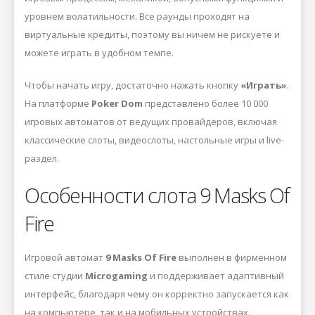
уровнем волатильности. Все раунды проходят на
виртуальные кредиты, поэтому вы ничем не рискуете и
можете играть в удобном темпе.
Чтобы начать игру, достаточно нажать кнопку
«Играть»
.
На платформе
Poker Dom
представлено более 10 000
игровых автоматов от ведущих провайдеров, включая
классические слоты, видеослоты, настольные игры и live-
раздел.
Особенности слота 9 Masks Of
Fire
Игровой автомат
9 Masks Of Fire
выполнен в фирменном
стиле студии
Microgaming
и поддерживает адаптивный
интерфейс, благодаря чему он корректно запускается как
на компьютере, так и на мобильных устройствах.