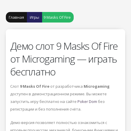
Главная
Игры
9 Masks Of Fire
Демо слот 9 Masks Of Fire
от Microgaming — играть
бесплатно
Слот
9 Masks Of Fire
от разработчика
Microgaming
доступен в демонстрационном режиме. Вы можете
запустить игру бесплатно на сайте
Poker Dom
без
регистрации и без пополнения счёта.
Демо-версия позволяет полностью ознакомиться с
игровым процессом, механикой, бонусными функциями и