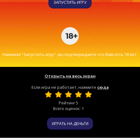
ЗАПУСТИТЬ ИГРУ
Нажимая "Запустить игру", вы подтверждаете что Вам есть 18 лет.
Открыть на весь экран
Если игра не работает, нажмите
сюда
Рейтинг
5
Всего оценок:
1
ИГРАТЬ НА ДЕНЬГИ