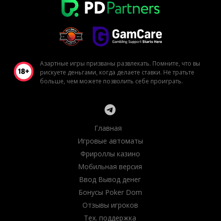
Азартные игры призваны развлекать. Помните, что вы
рискуете деньгами, когда делаете ставки. Не тратьте
больше, чем можете позволить себе проиграть.
Главная
Игровые автоматы
Фрироллы казино
Мобильная версия
Ввод Вывод денег
Бонусы Poker Dom
Отзывы игроков
Тех. поддержка