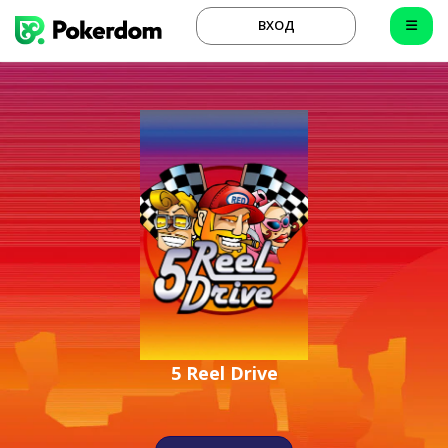
ВХОД
5 Reel Drive