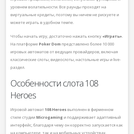
уровнем волатильности. Все раунды проходят на
виртуальные кредиты, поэтому вы ничем не рискуете и
можете играть в удобном темпе.
Чтобы начать игру, достаточно нажать кнопку
«Играть»
.
На платформе
Poker Dom
представлено более 10 000
игровых автоматов от ведущих провайдеров, включая
классические слоты, видеослоты, настольные игры и live-
раздел.
Особенности слота 108
Heroes
Игровой автомат
108 Heroes
выполнен в фирменном
стиле студии
Microgaming
и поддерживает адаптивный
интерфейс, благодаря чему он корректно запускается как
на компьютере, так и на мобильных устройствах.