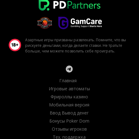
Азартные игры призваны развлекать. Помните, что вы
рискуете деньгами, когда делаете ставки. Не тратьте
больше, чем можете позволить себе проиграть.
Главная
Игровые автоматы
Фрироллы казино
Мобильная версия
Ввод Вывод денег
Бонусы Poker Dom
Отзывы игроков
Тех. поддержка