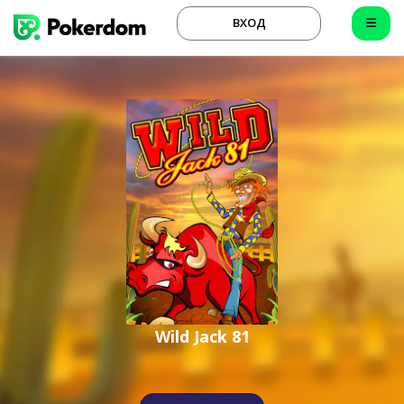
ВХОД
Wild Jack 81