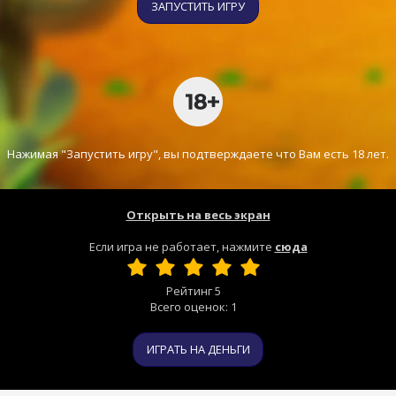
ЗАПУСТИТЬ ИГРУ
Нажимая "Запустить игру", вы подтверждаете что Вам есть 18 лет.
Открыть на весь экран
Если игра не работает, нажмите
сюда
Рейтинг
5
Всего оценок:
1
ИГРАТЬ НА ДЕНЬГИ