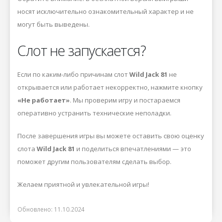
носят исключительно ознакомительный характер и не
могут быть выведены.
Слот не запускается?
Если по каким-либо причинам слот
Wild Jack 81
не
открывается или работает некорректно, нажмите кнопку
«Не работает»
. Мы проверим игру и постараемся
оперативно устранить технические неполадки.
После завершения игры вы можете оставить свою оценку
слота
Wild Jack 81
и поделиться впечатлениями — это
поможет другим пользователям сделать выбор.
Желаем приятной и увлекательной игры!
Обновлено:
11.10.2024