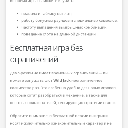
Во время игры вы можете изучить:
правила и таблицу выплат;
работу бонусных раундов и специальных символов;
частоту выпадения выигрышных комбинаций;
поведение слота на длинной дистанции.
Бесплатная игра без
ограничений
Демо-режим не имеет временных ограничений — вы
можете запускать слот
Wild Jack
неограниченное
количество раз. Это особенно удобно для новых игроков,
которые хотят разобраться в механике, а также для
опытных пользователей, тестирующих стратегии ставок.
Обратите внимание: в бесплатной версии выигрыши
носят исключительно ознакомительный характер и не