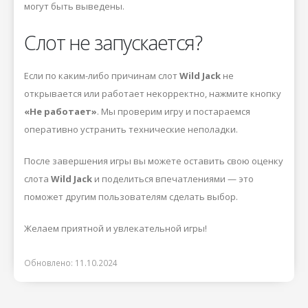
могут быть выведены.
Слот не запускается?
Если по каким-либо причинам слот
Wild Jack
не
открывается или работает некорректно, нажмите кнопку
«Не работает»
. Мы проверим игру и постараемся
оперативно устранить технические неполадки.
После завершения игры вы можете оставить свою оценку
слота
Wild Jack
и поделиться впечатлениями — это
поможет другим пользователям сделать выбор.
Желаем приятной и увлекательной игры!
Обновлено:
11.10.2024