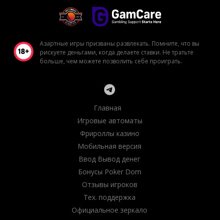
Азартные игры призваны развлекать. Помните, что вы
рискуете деньгами, когда делаете ставки. Не тратьте
больше, чем можете позволить себе проиграть.
Главная
Игровые автоматы
Фрироллы казино
Мобильная версия
Ввод Вывод денег
Бонусы Poker Dom
Отзывы игроков
Тех. поддержка
Официальное зеркало