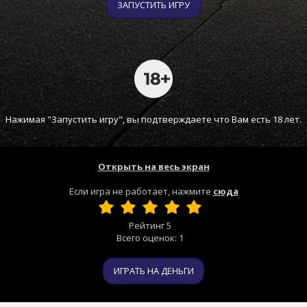
ЗАПУСТИТЬ ИГРУ
Нажимая "Запустить игру", вы подтверждаете что Вам есть 18 лет.
Открыть на весь экран
Если игра не работает, нажмите
сюда
Рейтинг
5
Всего оценок:
1
ИГРАТЬ НА ДЕНЬГИ