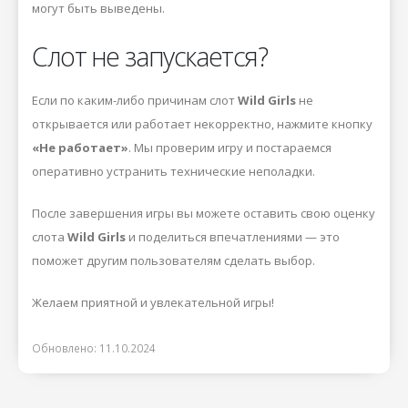
могут быть выведены.
Слот не запускается?
Если по каким-либо причинам слот
Wild Girls
не
открывается или работает некорректно, нажмите кнопку
«Не работает»
. Мы проверим игру и постараемся
оперативно устранить технические неполадки.
После завершения игры вы можете оставить свою оценку
слота
Wild Girls
и поделиться впечатлениями — это
поможет другим пользователям сделать выбор.
Желаем приятной и увлекательной игры!
Обновлено:
11.10.2024