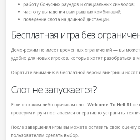
работу бонусных раундов и специальных символов;
частоту выпадения выигрышных комбинаций;
поведение слота на длинной дистанции.
Бесплатная игра без ограниче
Демо-режим не имеет временных ограничений — вы может
удобно для новых игроков, которые хотят разобраться в м
Обратите внимание: в бесплатной версии выигрыши носят 
Слот не запускается?
Если по каким-либо причинам слот
Welcome To Hell 81
не 
проверим игру и постараемся оперативно устранить технич
После завершения игры вы можете оставить свою оценку 
пользователям сделать выбор.