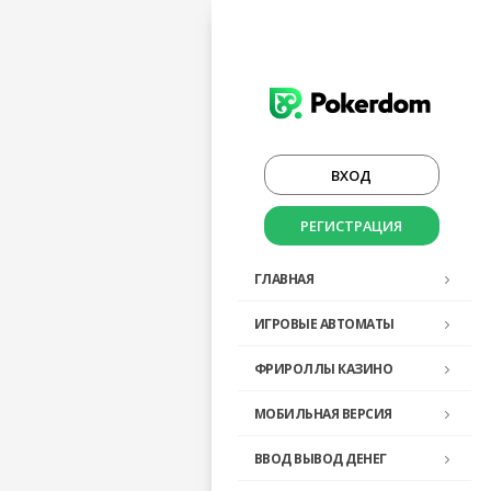
ВХОД
РЕГИСТРАЦИЯ
ГЛАВНАЯ
ИГРОВЫЕ АВТОМАТЫ
ФРИРОЛЛЫ КАЗИНО
МОБИЛЬНАЯ ВЕРСИЯ
ВВОД ВЫВОД ДЕНЕГ