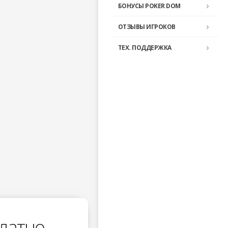
БОНУСЫ POKER DOM
ОТЗЫВЫ ИГРОКОВ
ТЕХ. ПОДДЕРЖКА
платно