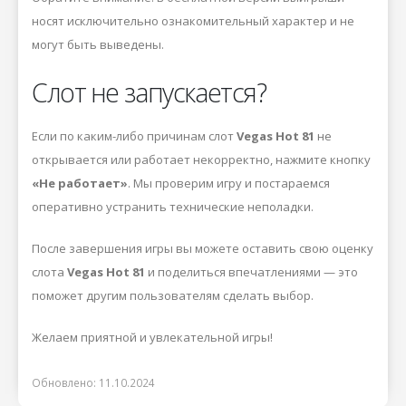
носят исключительно ознакомительный характер и не
могут быть выведены.
Слот не запускается?
Если по каким-либо причинам слот
Vegas Hot 81
не
открывается или работает некорректно, нажмите кнопку
«Не работает»
. Мы проверим игру и постараемся
оперативно устранить технические неполадки.
После завершения игры вы можете оставить свою оценку
слота
Vegas Hot 81
и поделиться впечатлениями — это
поможет другим пользователям сделать выбор.
Желаем приятной и увлекательной игры!
Обновлено:
11.10.2024