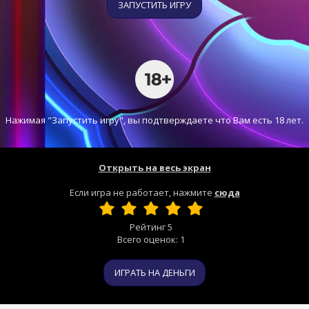
ЗАПУСТИТЬ ИГРУ
Нажимая "Запустить игру", вы подтверждаете что Вам есть 18 лет.
Открыть на весь экран
Если игра не работает, нажмите
сюда
Рейтинг
5
Всего оценок:
1
ИГРАТЬ НА ДЕНЬГИ