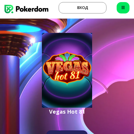
ВХОД
Vegas Hot 81