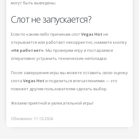
могут быть выведены.
Слот не запускается?
Если по каким-либо причинам слот
Vegas Hot
не
открывается или работает некорректно, нажмите кнопку
«Не работает»
. Мы проверим игру и постараемся
оперативно устранить технические неполадки.
После завершения игры вы можете оставить свою оценку
слота
Vegas Hot
и поделиться впечатлениями — это
поможет другим пользователям сделать выбор.
Желаем приятной и увлекательной игры!
Обновлено:
11.10.2024