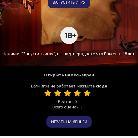
ЗАПУСТИТЬ ИГРУ
Нажимая "Запустить игру", вы подтверждаете что Вам есть 18 лет.
Открыть на весь экран
Если игра не работает, нажмите
сюда
Рейтинг
5
Всего оценок:
1
ИГРАТЬ НА ДЕНЬГИ