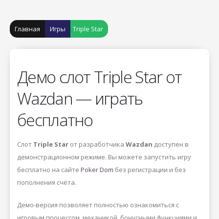
Главная
Игры
Triple Star
Демо слот Triple Star от
Wazdan — играть
бесплатно
Слот
Triple Star
от разработчика
Wazdan
доступен в
демонстрационном режиме. Вы можете запустить игру
бесплатно на сайте
Poker Dom
без регистрации и без
пополнения счёта.
Демо-версия позволяет полностью ознакомиться с
игровым процессом, механикой, бонусными функциями и