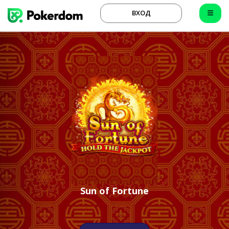
ВХОД
Sun of Fortune