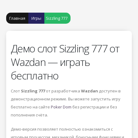
Главная
Игры
Sizzling 777
Демо слот Sizzling 777 от
Wazdan — играть
бесплатно
Слот
Sizzling 777
от разработчика
Wazdan
доступен в
демонстрационном режиме. Вы можете запустить игру
бесплатно на сайте
Poker Dom
без регистрации и без
пополнения счёта.
Демо-версия позволяет полностью ознакомиться с
игровым процессом, механикой, бонусными функциями и