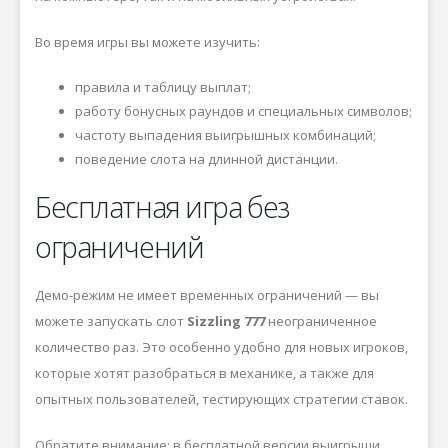
Во время игры вы можете изучить:
правила и таблицу выплат;
работу бонусных раундов и специальных символов;
частоту выпадения выигрышных комбинаций;
поведение слота на длинной дистанции.
Бесплатная игра без
ограничений
Демо-режим не имеет временных ограничений — вы
можете запускать слот
Sizzling 777
неограниченное
количество раз. Это особенно удобно для новых игроков,
которые хотят разобраться в механике, а также для
опытных пользователей, тестирующих стратегии ставок.
Обратите внимание: в бесплатной версии выигрыши