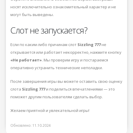
носят исключительно ознакомительный характер и не
могут быть выведены.
Слот не запускается?
Если по каким-либо причинам слот
Sizzling 777
не
открывается или работает некорректно, нажмите кнопку
«Не работает»
. Мы проверим игру и постараемся
оперативно устранить технические неполадки.
После завершения игры вы можете оставить свою оценку
слота
Sizzling 777
и поделиться впечатлениями — это
поможет другим пользователям сделать выбор.
Желаем приятной и увлекательной игры!
Обновлено:
11.10.2024