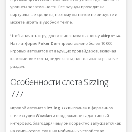
уровнем волатильности. Все раунды проходят на
виртуальные кредиты, поэтому вы ничем не рискуете и
можете играть в удобном темпе.
Чтобы начать игру, достаточно нажать кнопку
«Играть»
.
На платформе
Poker Dom
представлено более 10 000
игровых автоматов от ведущих провайдеров, включая
классические слоты, видеослоты, настольные игры и live-
раздел.
Особенности слота Sizzling
777
Игровой автомат
Sizzling 777
выполнен в фирменном
стиле студии
Wazdan
и поддерживает адаптивный
интерфейс, благодаря чему он корректно запускается как
на компьютере, так и на мобильных устройствах.