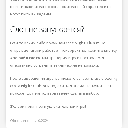
носят исключительно ознакомительный характер и не
могут быть выведены.
Слот не запускается?
Если по каким-либо причинам слот
Night Club 81
не
открывается или работает некорректно, нажмите кнопку
«Не работает»
. Мы проверим игру и постараемся
оперативно устранить технические неполадки.
После завершения игры вы можете оставить свою оценку
слота
Night Club 81
и поделиться впечатлениями — это
поможет другим пользователям сделать выбор.
Желаем приятной и увлекательной игры!
Обновлено:
11.10.2024