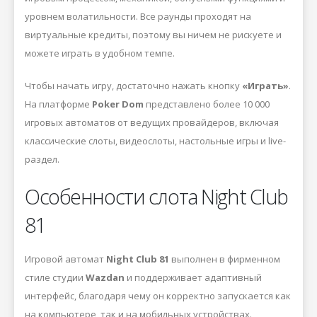
уровнем волатильности. Все раунды проходят на
виртуальные кредиты, поэтому вы ничем не рискуете и
можете играть в удобном темпе.
Чтобы начать игру, достаточно нажать кнопку
«Играть»
.
На платформе
Poker Dom
представлено более 10 000
игровых автоматов от ведущих провайдеров, включая
классические слоты, видеослоты, настольные игры и live-
раздел.
Особенности слота Night Club
81
Игровой автомат
Night Club 81
выполнен в фирменном
стиле студии
Wazdan
и поддерживает адаптивный
интерфейс, благодаря чему он корректно запускается как
на компьютере, так и на мобильных устройствах.