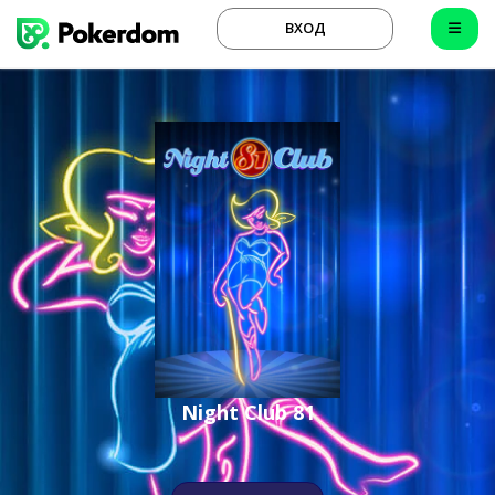
ВХОД
Night Club 81