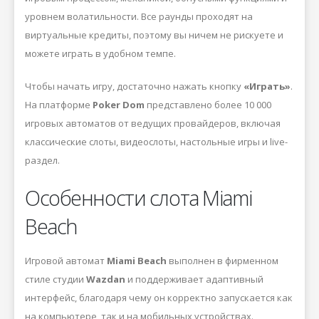
уровнем волатильности. Все раунды проходят на
виртуальные кредиты, поэтому вы ничем не рискуете и
можете играть в удобном темпе.
Чтобы начать игру, достаточно нажать кнопку
«Играть»
.
На платформе
Poker Dom
представлено более 10 000
игровых автоматов от ведущих провайдеров, включая
классические слоты, видеослоты, настольные игры и live-
раздел.
Особенности слота Miami
Beach
Игровой автомат
Miami Beach
выполнен в фирменном
стиле студии
Wazdan
и поддерживает адаптивный
интерфейс, благодаря чему он корректно запускается как
на компьютере, так и на мобильных устройствах.