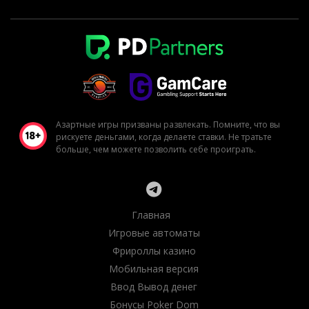
Азартные игры призваны развлекать. Помните, что вы
рискуете деньгами, когда делаете ставки. Не тратьте
больше, чем можете позволить себе проиграть.
Главная
Игровые автоматы
Фрироллы казино
Мобильная версия
Ввод Вывод денег
Бонусы Poker Dom