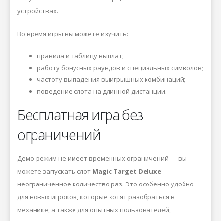
устройствах.
Во время игры вы можете изучить:
правила и таблицу выплат;
работу бонусных раундов и специальных символов;
частоту выпадения выигрышных комбинаций;
поведение слота на длинной дистанции.
Бесплатная игра без
ограничений
Демо-режим не имеет временных ограничений — вы
можете запускать слот
Magic Target Deluxe
неограниченное количество раз. Это особенно удобно
для новых игроков, которые хотят разобраться в
механике, а также для опытных пользователей,