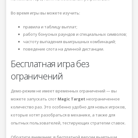
Во время игры вы можете изучить:
правила и таблицу выплат;
работу бонусных раундов и специальных символов;
частоту выпадения выигрышных комбинаций;
поведение слота на длинной дистанции.
Бесплатная игра без
ограничений
Демо-режим не имеет временных ограничений — вы
можете запускать слот
Magic Target
неограниченное
количество раз. Это особенно удобно для новых игроков,
которые хотят разобраться в механике, а также для
опытных пользователей, тестирующих стратегии ставок.
Обратите внимание: в бесплатной версии выигрыши