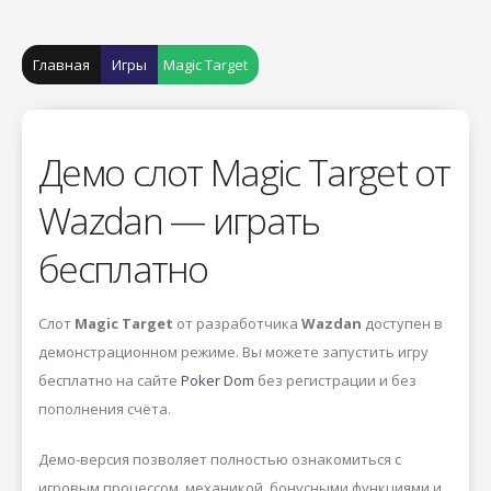
Главная
Игры
Magic Target
Демо слот Magic Target от
Wazdan — играть
бесплатно
Слот
Magic Target
от разработчика
Wazdan
доступен в
демонстрационном режиме. Вы можете запустить игру
бесплатно на сайте
Poker Dom
без регистрации и без
пополнения счёта.
Демо-версия позволяет полностью ознакомиться с
игровым процессом, механикой, бонусными функциями и