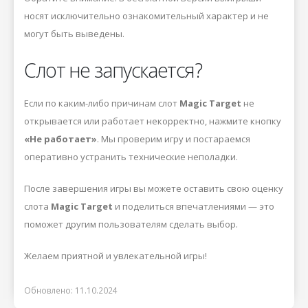
носят исключительно ознакомительный характер и не
могут быть выведены.
Слот не запускается?
Если по каким-либо причинам слот
Magic Target
не
открывается или работает некорректно, нажмите кнопку
«Не работает»
. Мы проверим игру и постараемся
оперативно устранить технические неполадки.
После завершения игры вы можете оставить свою оценку
слота
Magic Target
и поделиться впечатлениями — это
поможет другим пользователям сделать выбор.
Желаем приятной и увлекательной игры!
Обновлено:
11.10.2024