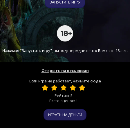
ЗАПУСТИТЬ ИГРУ
Нажимая "Запустить игру", вы подтверждаете что Вам есть 18 лет.
Открыть на весь экран
Если игра не работает, нажмите
сюда
Рейтинг
5
Всего оценок:
1
ИГРАТЬ НА ДЕНЬГИ