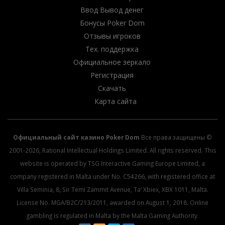
Ввод Вывод денег
Бонусы Poker Dom
Отзывы игроков
Тех. поддержка
Официальное зеркало
Регистрация
Скачать
Карта сайта
Официальный сайт казино Poker Dom
Все права защищены ©
2001-2026, Rational Intellectual Holdings Limited. All rights reserved. This
website is operated by TSG Interactive Gaming Europe Limited, a
company registered in Malta under No. C54266, with registered office at
Villa Seminia, 8, Sir Temi Zammit Avenue, Ta’ Xbiex, XBX 1011, Malta.
License No. MGA/B2C/213/2011, awarded on August 1, 2018. Online
gambling is regulated in Malta by the Malta Gaming Authority.