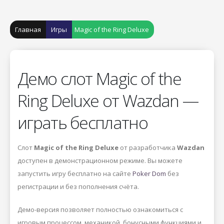
Главная
Игры
Magic of the Ring Deluxe
Демо слот Magic of the
Ring Deluxe от Wazdan —
играть бесплатно
Слот
Magic of the Ring Deluxe
от разработчика
Wazdan
доступен в демонстрационном режиме. Вы можете
запустить игру бесплатно на сайте
Poker Dom
без
регистрации и без пополнения счёта.
Демо-версия позволяет полностью ознакомиться с
игровым процессом, механикой, бонусными функциями и