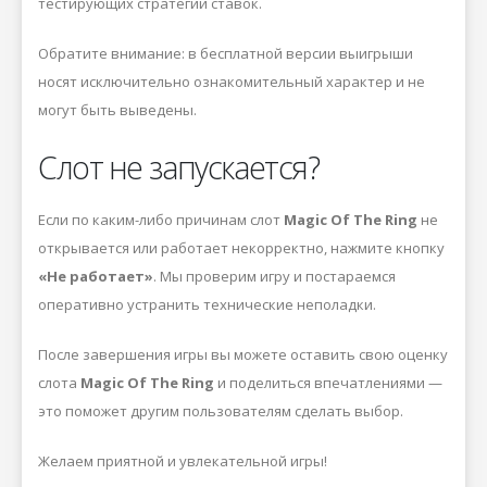
тестирующих стратегии ставок.
Обратите внимание: в бесплатной версии выигрыши
носят исключительно ознакомительный характер и не
могут быть выведены.
Слот не запускается?
Если по каким-либо причинам слот
Magic Of The Ring
не
открывается или работает некорректно, нажмите кнопку
«Не работает»
. Мы проверим игру и постараемся
оперативно устранить технические неполадки.
После завершения игры вы можете оставить свою оценку
слота
Magic Of The Ring
и поделиться впечатлениями —
это поможет другим пользователям сделать выбор.
Желаем приятной и увлекательной игры!