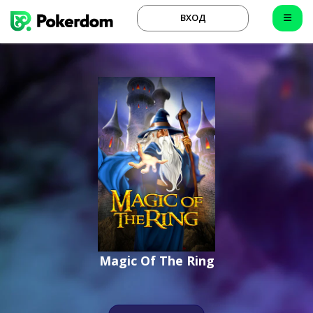
ВХОД
Magic Of The Ring