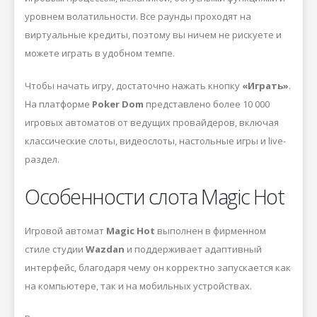
уровнем волатильности. Все раунды проходят на
виртуальные кредиты, поэтому вы ничем не рискуете и
можете играть в удобном темпе.
Чтобы начать игру, достаточно нажать кнопку
«Играть»
.
На платформе
Poker Dom
представлено более 10 000
игровых автоматов от ведущих провайдеров, включая
классические слоты, видеослоты, настольные игры и live-
раздел.
Особенности слота Magic Hot
Игровой автомат
Magic Hot
выполнен в фирменном
стиле студии
Wazdan
и поддерживает адаптивный
интерфейс, благодаря чему он корректно запускается как
на компьютере, так и на мобильных устройствах.