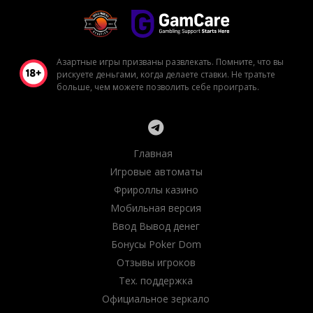
Азартные игры призваны развлекать. Помните, что вы
рискуете деньгами, когда делаете ставки. Не тратьте
больше, чем можете позволить себе проиграть.
Главная
Игровые автоматы
Фрироллы казино
Мобильная версия
Ввод Вывод денег
Бонусы Poker Dom
Отзывы игроков
Тех. поддержка
Официальное зеркало