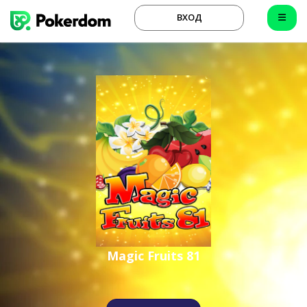
ВХОД
Magic Fruits 81