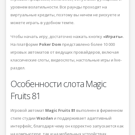
уровнем волатильности. Все раунды проходят на
виртуальные кредиты, поэтому вы ничем не рискуете и
можете играть в удобном темпе.
Чтобы начать игру, достаточно нажать кнопку
«Играть»
.
На платформе
Poker Dom
представлено более 10 000
игровых автоматов от ведущих провайдеров, включая
классические слоты, видеослоты, настольные игры и live-
раздел.
Особенности слота Magic
Fruits 81
Игровой автомат
Magic Fruits 81
выполнен в фирменном
стиле студии
Wazdan
и поддерживает адаптивный
интерфейс, благодаря чему он корректно запускается как
на компьютере, так и на мобильных устройствах.