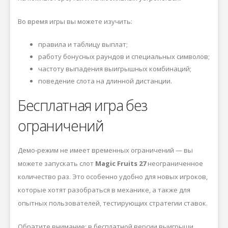
Во время игры вы можете изучить:
правила и таблицу выплат;
работу бонусных раундов и специальных символов;
частоту выпадения выигрышных комбинаций;
поведение слота на длинной дистанции.
Бесплатная игра без
ограничений
Демо-режим не имеет временных ограничений — вы
можете запускать слот
Magic Fruits 27
неограниченное
количество раз. Это особенно удобно для новых игроков,
которые хотят разобраться в механике, а также для
опытных пользователей, тестирующих стратегии ставок.
Обратите внимание: в бесплатной версии выигрыши