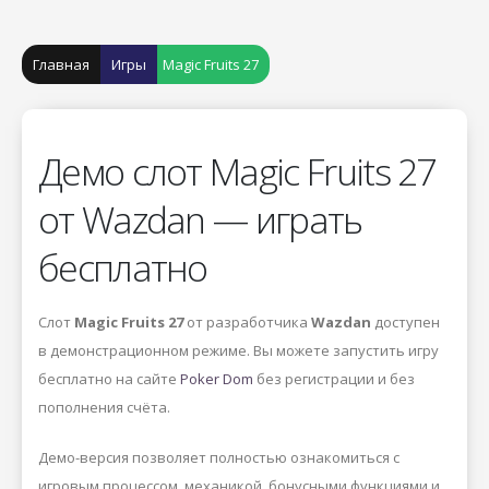
Главная
Игры
Magic Fruits 27
Демо слот Magic Fruits 27
от Wazdan — играть
бесплатно
Слот
Magic Fruits 27
от разработчика
Wazdan
доступен
в демонстрационном режиме. Вы можете запустить игру
бесплатно на сайте
Poker Dom
без регистрации и без
пополнения счёта.
Демо-версия позволяет полностью ознакомиться с
игровым процессом, механикой, бонусными функциями и