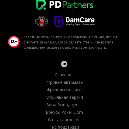
Азартные игры призваны развлекать. Помните, что вы
рискуете деньгами, когда делаете ставки. Не тратьте
больше, чем можете позволить себе проиграть.
Главная
Игровые автоматы
Фрироллы казино
Мобильная версия
Ввод Вывод денег
Бонусы Poker Dom
Отзывы игроков
Тех. поддержка