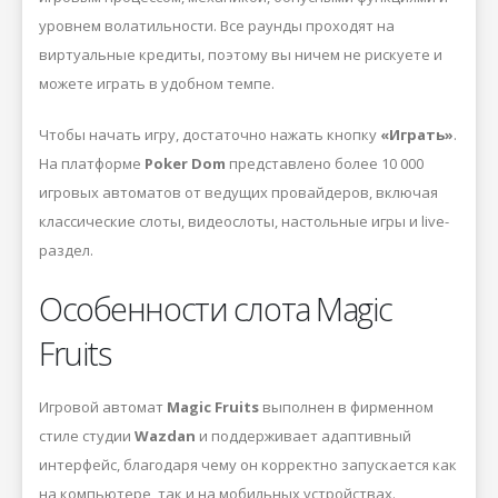
уровнем волатильности. Все раунды проходят на
виртуальные кредиты, поэтому вы ничем не рискуете и
можете играть в удобном темпе.
Чтобы начать игру, достаточно нажать кнопку
«Играть»
.
На платформе
Poker Dom
представлено более 10 000
игровых автоматов от ведущих провайдеров, включая
классические слоты, видеослоты, настольные игры и live-
раздел.
Особенности слота Magic
Fruits
Игровой автомат
Magic Fruits
выполнен в фирменном
стиле студии
Wazdan
и поддерживает адаптивный
интерфейс, благодаря чему он корректно запускается как
на компьютере, так и на мобильных устройствах.