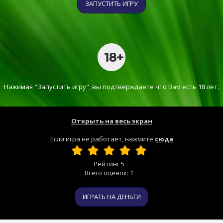
ЗАПУСТИТЬ ИГРУ
Нажимая "Запустить игру", вы подтверждаете что Вам есть 18 лет.
Открыть на весь экран
Если игра не работает, нажмите
сюда
Рейтинг
5
Всего оценок:
1
ИГРАТЬ НА ДЕНЬГИ