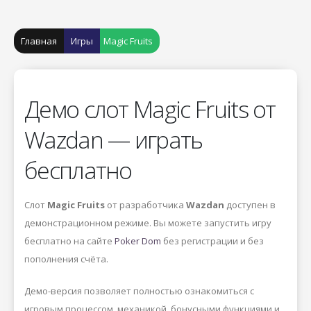
Главная
Игры
Magic Fruits
Демо слот Magic Fruits от
Wazdan — играть
бесплатно
Слот
Magic Fruits
от разработчика
Wazdan
доступен в
демонстрационном режиме. Вы можете запустить игру
бесплатно на сайте
Poker Dom
без регистрации и без
пополнения счёта.
Демо-версия позволяет полностью ознакомиться с
игровым процессом, механикой, бонусными функциями и