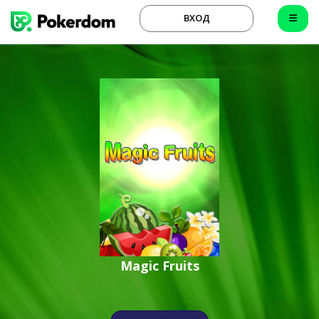
ВХОД
Magic Fruits