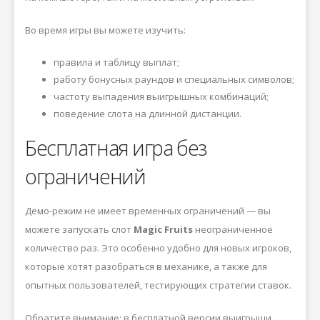
Во время игры вы можете изучить:
правила и таблицу выплат;
работу бонусных раундов и специальных символов;
частоту выпадения выигрышных комбинаций;
поведение слота на длинной дистанции.
Бесплатная игра без
ограничений
Демо-режим не имеет временных ограничений — вы
можете запускать слот
Magic Fruits
неограниченное
количество раз. Это особенно удобно для новых игроков,
которые хотят разобраться в механике, а также для
опытных пользователей, тестирующих стратегии ставок.
Обратите внимание: в бесплатной версии выигрыши