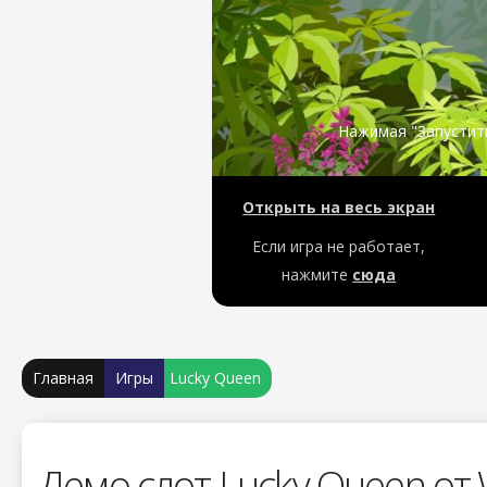
Нажимая "Запустить
Открыть на весь экран
Если игра не работает,
нажмите
сюда
Главная
Игры
Lucky Queen
Демо слот Lucky Queen от