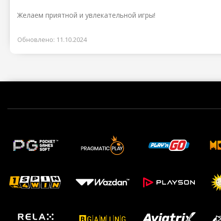
Желаем приятной и увлекательной игры!
Обновлено:
11.10.2024