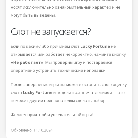
носят исключительно ознакомительный характер и не
могут быть выведены.
Слот не запускается?
Если по каким-либо причинам слот
Lucky Fortune
не
открывается или работает некорректно, нажмите кнопку
«Не работает»
. Мы проверим игру и постараемся
оперативно устранить технические неполадки.
После завершения игры вы можете оставить свою оценку
слота
Lucky Fortune
и поделиться впечатлениями — это
поможет другим пользователям сделать выбор.
Желаем приятной и увлекательной игры!
Обновлено:
11.10.2024