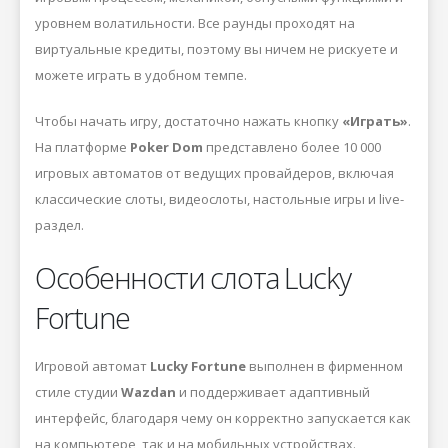
уровнем волатильности. Все раунды проходят на
виртуальные кредиты, поэтому вы ничем не рискуете и
можете играть в удобном темпе.
Чтобы начать игру, достаточно нажать кнопку
«Играть»
.
На платформе
Poker Dom
представлено более 10 000
игровых автоматов от ведущих провайдеров, включая
классические слоты, видеослоты, настольные игры и live-
раздел.
Особенности слота Lucky
Fortune
Игровой автомат
Lucky Fortune
выполнен в фирменном
стиле студии
Wazdan
и поддерживает адаптивный
интерфейс, благодаря чему он корректно запускается как
на компьютере, так и на мобильных устройствах.