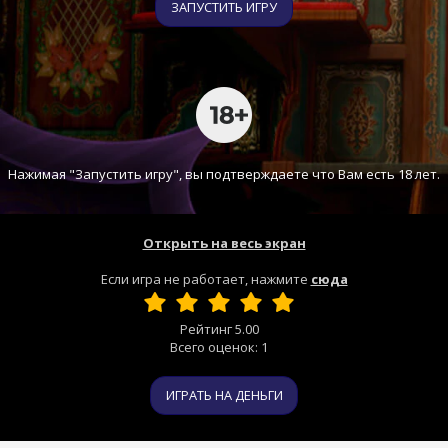
ЗАПУСТИТЬ ИГРУ
Нажимая "Запустить игру", вы подтверждаете что Вам есть 18 лет.
Открыть на весь экран
Если игра не работает, нажмите
сюда
Рейтинг
5.00
Всего оценок:
1
ИГРАТЬ НА ДЕНЬГИ