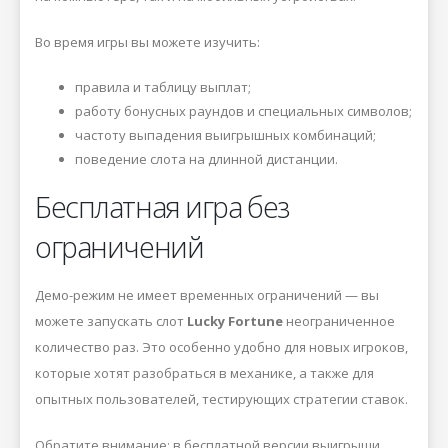
Во время игры вы можете изучить:
правила и таблицу выплат;
работу бонусных раундов и специальных символов;
частоту выпадения выигрышных комбинаций;
поведение слота на длинной дистанции.
Бесплатная игра без
ограничений
Демо-режим не имеет временных ограничений — вы
можете запускать слот
Lucky Fortune
неограниченное
количество раз. Это особенно удобно для новых игроков,
которые хотят разобраться в механике, а также для
опытных пользователей, тестирующих стратегии ставок.
Обратите внимание: в бесплатной версии выигрыши