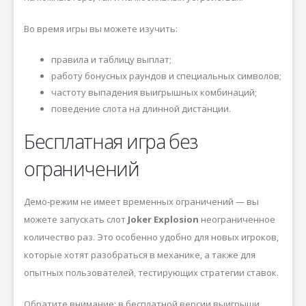
Во время игры вы можете изучить:
правила и таблицу выплат;
работу бонусных раундов и специальных символов;
частоту выпадения выигрышных комбинаций;
поведение слота на длинной дистанции.
Бесплатная игра без
ограничений
Демо-режим не имеет временных ограничений — вы
можете запускать слот
Joker Explosion
неограниченное
количество раз. Это особенно удобно для новых игроков,
которые хотят разобраться в механике, а также для
опытных пользователей, тестирующих стратегии ставок.
Обратите внимание: в бесплатной версии выигрыши