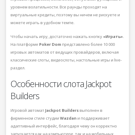
уровнем волатильности. Все раунды проходят на
виртуальные кредиты, поэтому вы ничем не рискуете и
можете играть в удобном темпе.
Чтобы начать игру, достаточно нажать кнопку
«Играть»
.
На платформе
Poker Dom
представлено более 10 000
игровых автоматов от ведущих провайдеров, включая
классические слоты, видеослоты, настольные игры и live-
раздел.
Особенности слота Jackpot
Builders
Игровой автомат
Jackpot Builders
выполнен в
фирменном стиле студии
Wazdan
и поддерживает
адаптивный интерфейс, благодаря чему он корректно
запускается как на компьютере, так и на мобильных