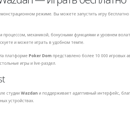
емонстрационном режиме. Вы можете запустить игру бесплатно
м процессом, механикой, бонусными функциями и уровнем волат
скуете и можете играть в удобном темпе.
 На платформе
Poker Dom
представлено более 10 000 игровых 
тольные игры и live-раздел.
st
ле студии
Wazdan
и поддерживает адаптивный интерфейс, благ
ных устройствах.