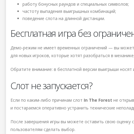
работу бонусных раундов и специальных символов;
частоту выпадения выигрышных комбинаций;
поведение слота на длинной дистанции.
Бесплатная игра без ограниче
Демо-режим не имеет временных ограничений — вы может
для новых игроков, которые хотят разобраться в механике
Обратите внимание: в бесплатной версии выигрыши носят 
Слот не запускается?
Если по каким-либо причинам слот
In The Forest
не открыв
и постараемся оперативно устранить технические неполад
После завершения игры вы можете оставить свою оценку 
пользователям сделать выбор.