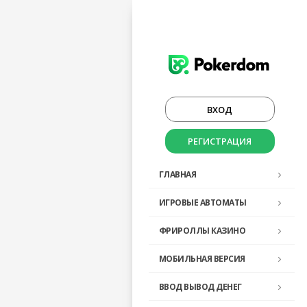
ВХОД
РЕГИСТРАЦИЯ
ГЛАВНАЯ
ИГРОВЫЕ АВТОМАТЫ
ФРИРОЛЛЫ КАЗИНО
МОБИЛЬНАЯ ВЕРСИЯ
ВВОД ВЫВОД ДЕНЕГ