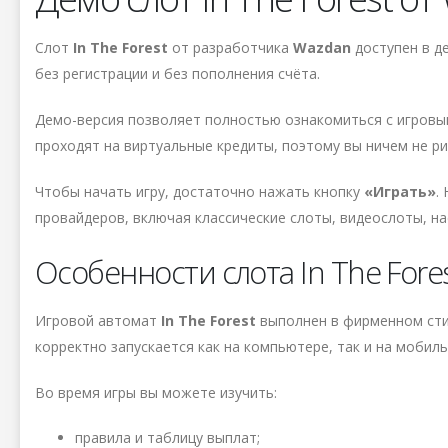
Слот
In The Forest
от разработчика
Wazdan
доступен в д
без регистрации и без пополнения счёта.
Демо-версия позволяет полностью ознакомиться с игровы
проходят на виртуальные кредиты, поэтому вы ничем не ри
Чтобы начать игру, достаточно нажать кнопку
«Играть»
.
провайдеров, включая классические слоты, видеослоты, нас
Особенности слота In The Fore
Игровой автомат
In The Forest
выполнен в фирменном сти
корректно запускается как на компьютере, так и на мобиль
Во время игры вы можете изучить:
правила и таблицу выплат;