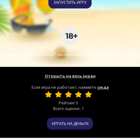
ЗАПУСТИТЬ ИГРУ
Нажимая "Запустить игру", вы подтверждаете что Вам есть 18 лет.
Открыть на весь экран
Если игра не работает, нажмите
сюда
Рейтинг
5
Всего оценок:
1
ИГРАТЬ НА ДЕНЬГИ