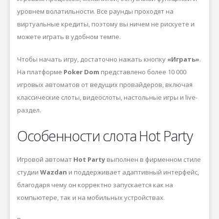
уровнем волатильности. Все раунды проходят на
виртуальные кредиты, поэтому вы ничем не рискуете и
можете играть в удобном темпе.
Чтобы начать игру, достаточно нажать кнопку
«Играть»
.
На платформе
Poker Dom
представлено более 10 000
игровых автоматов от ведущих провайдеров, включая
классические слоты, видеослоты, настольные игры и live-
раздел.
Особенности слота Hot Party
Игровой автомат
Hot Party
выполнен в фирменном стиле
студии
Wazdan
и поддерживает адаптивный интерфейс,
благодаря чему он корректно запускается как на
компьютере, так и на мобильных устройствах.