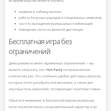
Во время игры вы можете изучить:
правила и таблицу выплат;
работу бонусных раундов и специальных символов;
частоту выпадения выигрышных комбинаций;
поведение слота на длинной дистанции.
Бесплатная игра без
ограничений
Демо-режим не имеет временных ограничений — вы
можете запускать слот
Hot Party
неограниченное
количество раз. Это особенно удобно для новых игроков,
которые хотят разобраться в механике, а также для
опытных пользователей, тестирующих стратегии ставок.
Обратите внимание: в бесплатной версии выигрыши
носят исключительно ознакомительный характер и не