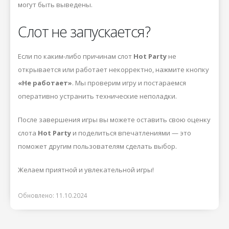
могут быть выведены.
Слот не запускается?
Если по каким-либо причинам слот
Hot Party
не
открывается или работает некорректно, нажмите кнопку
«Не работает»
. Мы проверим игру и постараемся
оперативно устранить технические неполадки.
После завершения игры вы можете оставить свою оценку
слота
Hot Party
и поделиться впечатлениями — это
поможет другим пользователям сделать выбор.
Желаем приятной и увлекательной игры!
Обновлено:
11.10.2024