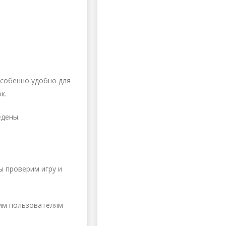
особенно удобно для
к.
едены.
ы проверим игру и
им пользователям