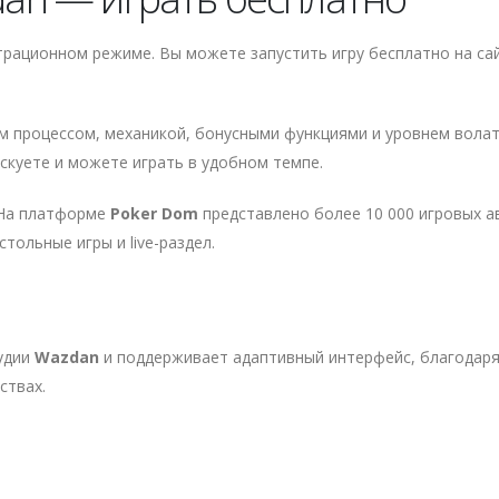
трационном режиме. Вы можете запустить игру бесплатно на са
м процессом, механикой, бонусными функциями и уровнем волат
скуете и можете играть в удобном темпе.
 На платформе
Poker Dom
представлено более 10 000 игровых 
тольные игры и live-раздел.
удии
Wazdan
и поддерживает адаптивный интерфейс, благодаря
ствах.