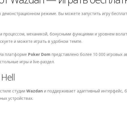
в демонстрационном режиме. Вы можете запустить игру беспла
м процессом, механикой, бонусными функциями и уровнем волат
скуете и можете играть в удобном темпе.
 На платформе
Poker Dom
представлено более 10 000 игровых 
тольные игры и live-раздел.
Hell
стиле студии
Wazdan
и поддерживает адаптивный интерфейс, б
ных устройствах.