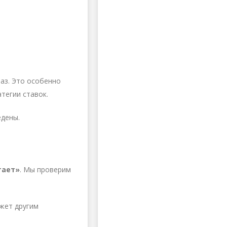
аз. Это особенно
тегии ставок.
едены.
тает»
. Мы проверим
жет другим