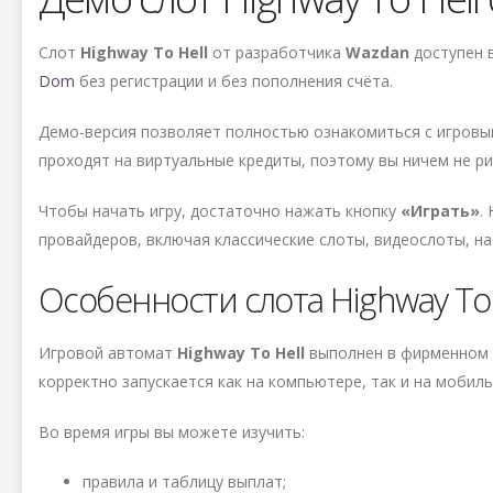
Слот
Highway To Hell
от разработчика
Wazdan
доступен 
Dom
без регистрации и без пополнения счёта.
Демо-версия позволяет полностью ознакомиться с игровы
проходят на виртуальные кредиты, поэтому вы ничем не ри
Чтобы начать игру, достаточно нажать кнопку
«Играть»
.
провайдеров, включая классические слоты, видеослоты, нас
Особенности слота Highway To 
Игровой автомат
Highway To Hell
выполнен в фирменном 
корректно запускается как на компьютере, так и на мобиль
Во время игры вы можете изучить:
правила и таблицу выплат;