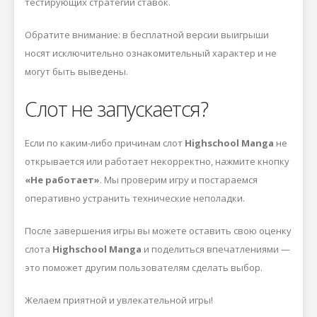
тестирующих стратегии ставок.
Обратите внимание: в бесплатной версии выигрыши
носят исключительно ознакомительный характер и не
могут быть выведены.
Слот не запускается?
Если по каким-либо причинам слот
Highschool Manga
не
открывается или работает некорректно, нажмите кнопку
«Не работает»
. Мы проверим игру и постараемся
оперативно устранить технические неполадки.
После завершения игры вы можете оставить свою оценку
слота
Highschool Manga
и поделиться впечатлениями —
это поможет другим пользователям сделать выбор.
Желаем приятной и увлекательной игры!