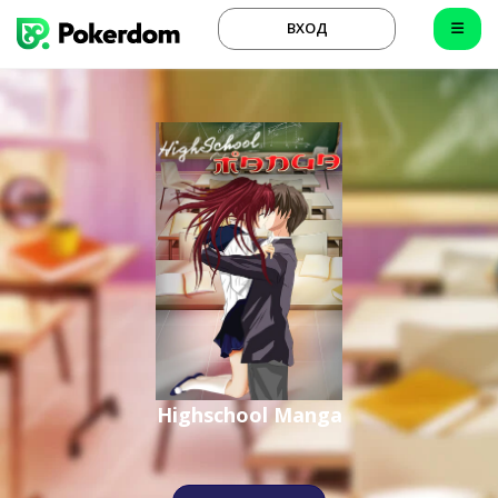
ВХОД
Highschool Manga