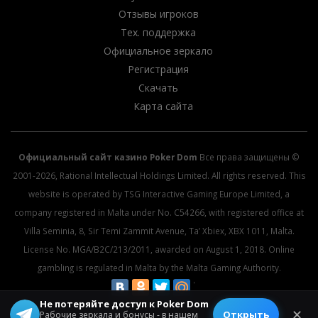
Отзывы игроков
Тех. поддержка
Официальное зеркало
Регистрация
Скачать
Карта сайта
Официальный сайт казино Poker Dom
Все права защищены ©
2001-2026, Rational Intellectual Holdings Limited. All rights reserved. This
website is operated by TSG Interactive Gaming Europe Limited, a
company registered in Malta under No. C54266, with registered office at
Villa Seminia, 8, Sir Temi Zammit Avenue, Ta’ Xbiex, XBX 1011, Malta.
License No. MGA/B2C/213/2011, awarded on August 1, 2018. Online
gambling is regulated in Malta by the Malta Gaming Authority.
Не потеряйте доступ к Poker Dom
© 2026 All rights reserved.
✕
Открыть
Рабочие зеркала и бонусы - в нашем