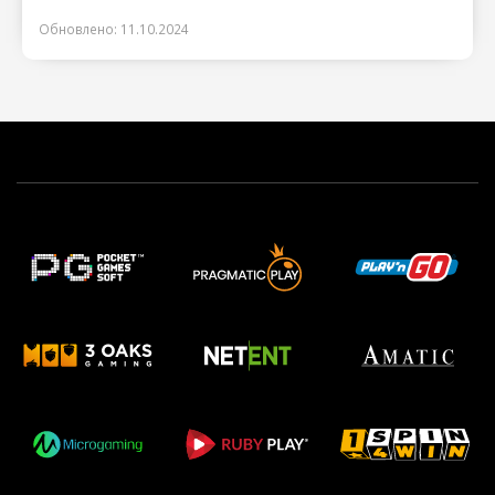
Обновлено:
11.10.2024