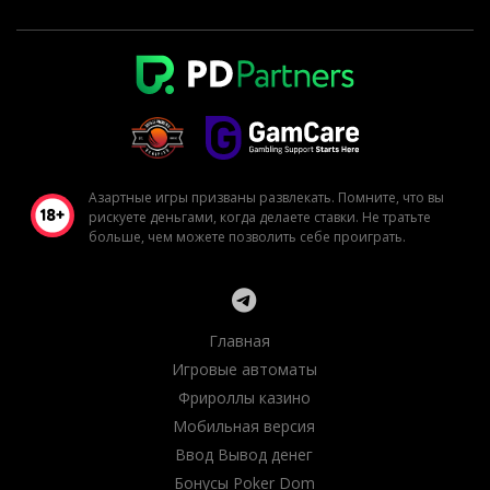
Азартные игры призваны развлекать. Помните, что вы
рискуете деньгами, когда делаете ставки. Не тратьте
больше, чем можете позволить себе проиграть.
Главная
Игровые автоматы
Фрироллы казино
Мобильная версия
Ввод Вывод денег
Бонусы Poker Dom