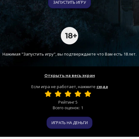
ЗАПУСТИТЬ ИГРУ
Нажимая "Запустить игру", вы подтверждаете что Вам есть 18 лет.
Открыть на весь экран
Если игра не работает, нажмите
сюда
Рейтинг
5
Всего оценок:
1
ИГРАТЬ НА ДЕНЬГИ