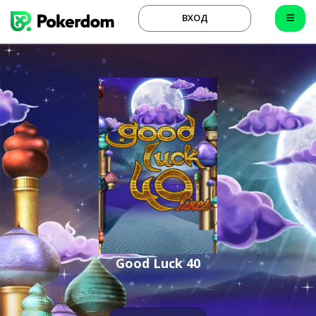
ВХОД
Good Luck 40