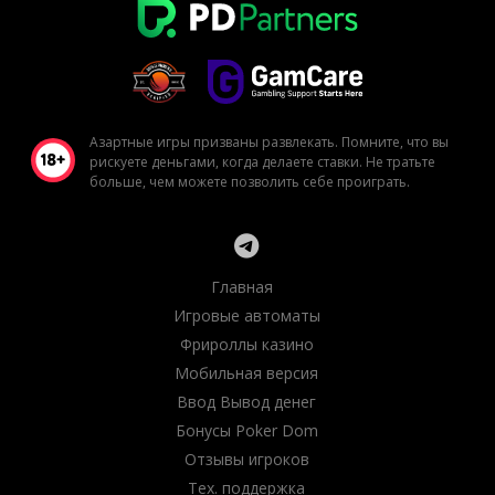
Азартные игры призваны развлекать. Помните, что вы
рискуете деньгами, когда делаете ставки. Не тратьте
больше, чем можете позволить себе проиграть.
Главная
Игровые автоматы
Фрироллы казино
Мобильная версия
Ввод Вывод денег
Бонусы Poker Dom
Отзывы игроков
Тех. поддержка