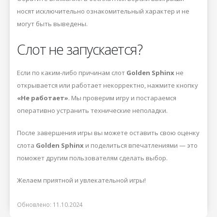
носят исключительно ознакомительный характер и не
могут быть выведены.
Слот не запускается?
Если по каким-либо причинам слот
Golden Sphinx
не
открывается или работает некорректно, нажмите кнопку
«Не работает»
. Мы проверим игру и постараемся
оперативно устранить технические неполадки.
После завершения игры вы можете оставить свою оценку
слота
Golden Sphinx
и поделиться впечатлениями — это
поможет другим пользователям сделать выбор.
Желаем приятной и увлекательной игры!
Обновлено:
11.10.2024