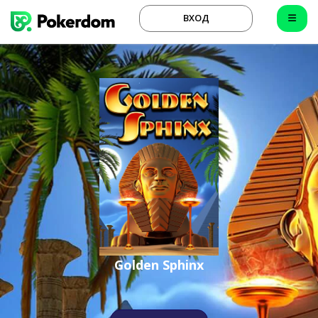
ВХОД
Golden Sphinx