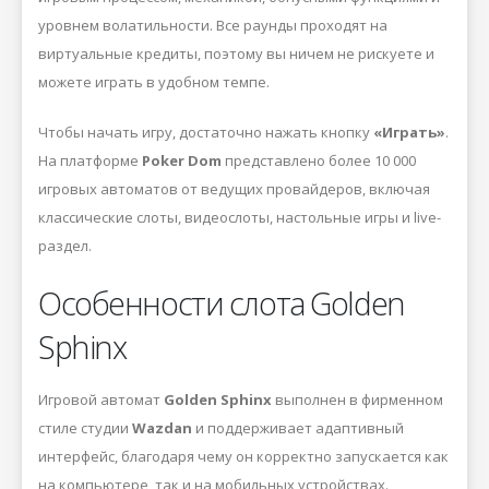
уровнем волатильности. Все раунды проходят на
виртуальные кредиты, поэтому вы ничем не рискуете и
можете играть в удобном темпе.
Чтобы начать игру, достаточно нажать кнопку
«Играть»
.
На платформе
Poker Dom
представлено более 10 000
игровых автоматов от ведущих провайдеров, включая
классические слоты, видеослоты, настольные игры и live-
раздел.
Особенности слота Golden
Sphinx
Игровой автомат
Golden Sphinx
выполнен в фирменном
стиле студии
Wazdan
и поддерживает адаптивный
интерфейс, благодаря чему он корректно запускается как
на компьютере, так и на мобильных устройствах.