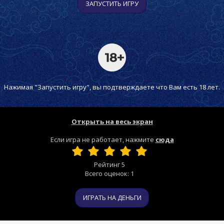
ЗАПУСТИТЬ ИГРУ
Нажимая "Запустить игру", вы подтверждаете что Вам есть 18 лет.
Открыть на весь экран
Если игра не работает, нажмите
сюда
Рейтинг
5
Всего оценок:
1
ИГРАТЬ НА ДЕНЬГИ