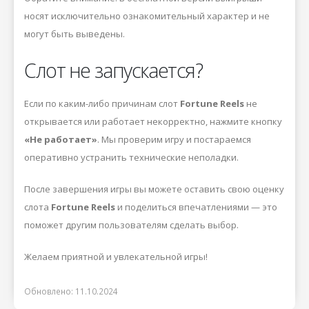
носят исключительно ознакомительный характер и не
могут быть выведены.
Слот не запускается?
Если по каким-либо причинам слот
Fortune Reels
не
открывается или работает некорректно, нажмите кнопку
«Не работает»
. Мы проверим игру и постараемся
оперативно устранить технические неполадки.
После завершения игры вы можете оставить свою оценку
слота
Fortune Reels
и поделиться впечатлениями — это
поможет другим пользователям сделать выбор.
Желаем приятной и увлекательной игры!
Обновлено:
11.10.2024