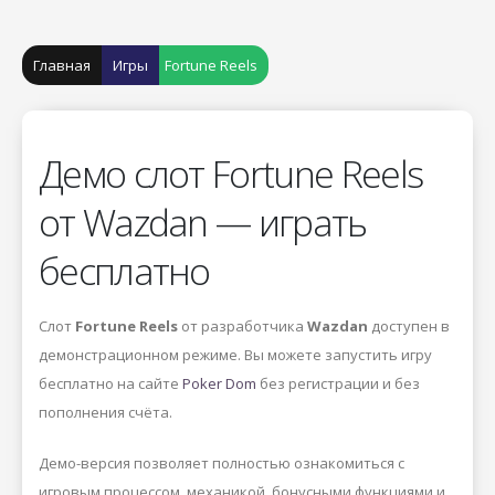
Главная
Игры
Fortune Reels
Демо слот Fortune Reels
от Wazdan — играть
бесплатно
Слот
Fortune Reels
от разработчика
Wazdan
доступен в
демонстрационном режиме. Вы можете запустить игру
бесплатно на сайте
Poker Dom
без регистрации и без
пополнения счёта.
Демо-версия позволяет полностью ознакомиться с
игровым процессом, механикой, бонусными функциями и