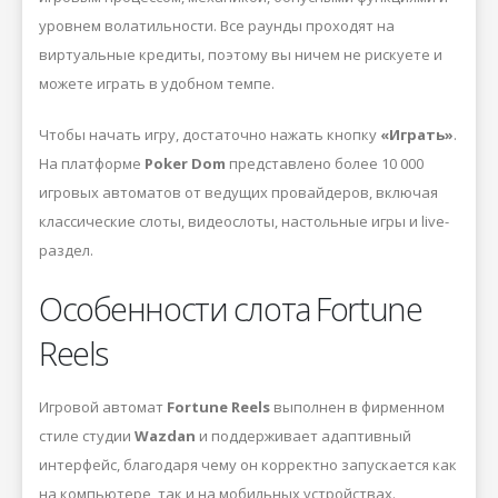
уровнем волатильности. Все раунды проходят на
виртуальные кредиты, поэтому вы ничем не рискуете и
можете играть в удобном темпе.
Чтобы начать игру, достаточно нажать кнопку
«Играть»
.
На платформе
Poker Dom
представлено более 10 000
игровых автоматов от ведущих провайдеров, включая
классические слоты, видеослоты, настольные игры и live-
раздел.
Особенности слота Fortune
Reels
Игровой автомат
Fortune Reels
выполнен в фирменном
стиле студии
Wazdan
и поддерживает адаптивный
интерфейс, благодаря чему он корректно запускается как
на компьютере, так и на мобильных устройствах.