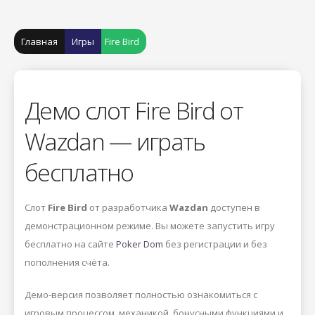
Главная
Игры
Fire Bird
Демо слот Fire Bird от
Wazdan — играть
бесплатно
Слот
Fire Bird
от разработчика
Wazdan
доступен в
демонстрационном режиме. Вы можете запустить игру
бесплатно на сайте
Poker Dom
без регистрации и без
пополнения счёта.
Демо-версия позволяет полностью ознакомиться с
игровым процессом, механикой, бонусными функциями и