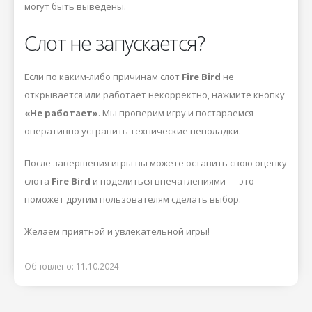
могут быть выведены.
Слот не запускается?
Если по каким-либо причинам слот
Fire Bird
не
открывается или работает некорректно, нажмите кнопку
«Не работает»
. Мы проверим игру и постараемся
оперативно устранить технические неполадки.
После завершения игры вы можете оставить свою оценку
слота
Fire Bird
и поделиться впечатлениями — это
поможет другим пользователям сделать выбор.
Желаем приятной и увлекательной игры!
Обновлено:
11.10.2024