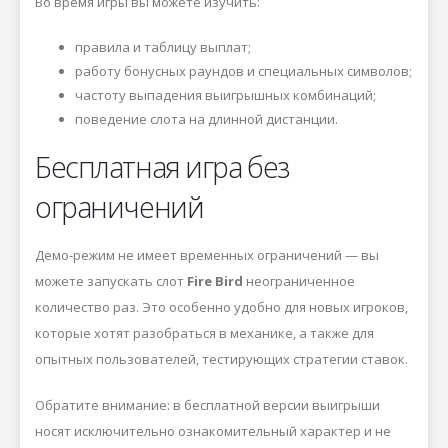
Во время игры вы можете изучить:
правила и таблицу выплат;
работу бонусных раундов и специальных символов;
частоту выпадения выигрышных комбинаций;
поведение слота на длинной дистанции.
Бесплатная игра без
ограничений
Демо-режим не имеет временных ограничений — вы
можете запускать слот
Fire Bird
неограниченное
количество раз. Это особенно удобно для новых игроков,
которые хотят разобраться в механике, а также для
опытных пользователей, тестирующих стратегии ставок.
Обратите внимание: в бесплатной версии выигрыши
носят исключительно ознакомительный характер и не