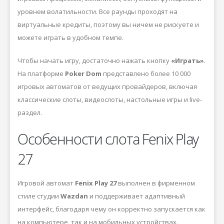
уровнем волатильности. Все раунды проходят на
виртуальные кредиты, поэтому вы ничем не рискуете и
можете играть в удобном темпе.
Чтобы начать игру, достаточно нажать кнопку
«Играть»
.
На платформе
Poker Dom
представлено более 10 000
игровых автоматов от ведущих провайдеров, включая
классические слоты, видеослоты, настольные игры и live-
раздел.
Особенности слота Fenix Play
27
Игровой автомат
Fenix Play 27
выполнен в фирменном
стиле студии
Wazdan
и поддерживает адаптивный
интерфейс, благодаря чему он корректно запускается как
на компьютере, так и на мобильных устройствах.