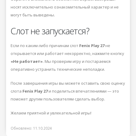
носят исключительно ознакомительный характер и не
могут быть выведены.
Слот не запускается?
Если по каким-либо причинам слот
Fenix Play 27
не
открывается или работает некорректно, нажмите кнопку
«Не работает»
. Мы проверим игру и постараемся
оперативно устранить технические неполадки.
После завершения игры вы можете оставить свою оценку
слота
Fenix Play 27
и поделиться впечатлениями — это
поможет другим пользователям сделать выбор.
Желаем приятной и увлекательной игры!
Обновлено:
11.10.2024