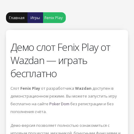
Главная
Игры
Fenix Play
Демо слот Fenix Play от
Wazdan — играть
бесплатно
Слот
Fenix Play
от разработчика
Wazdan
доступен в
демонстрационном режиме. Вы можете запустить игру
бесплатно на сайте
Poker Dom
без регистрации и без
пополнения счёта.
Демо-версия позволяет полностью ознакомиться с
игровым процессом, механикой, бонусными функциями и