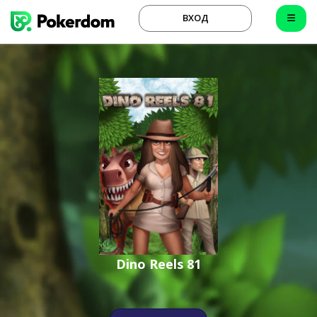
ВХОД
Dino Reels 81