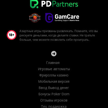
Азартные игры призваны развлекать. Помните, что вы
рискуете деньгами, когда делаете ставки. Не тратьте
больше, чем можете позволить себе проиграть.
Главная
Игровые автоматы
Фрироллы казино
Мобильная версия
Ввод Вывод денег
Бонусы Poker Dom
Отзывы игроков
Тех. поддержка