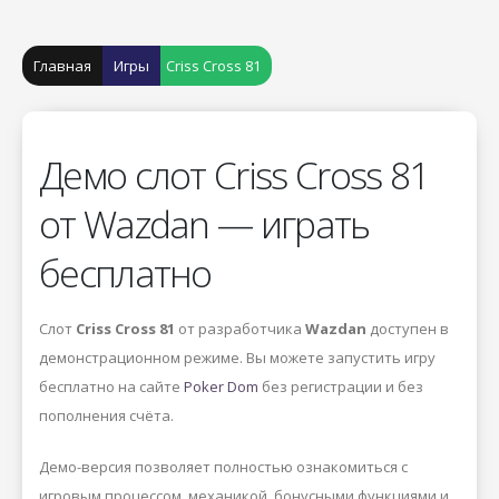
Главная
Игры
Criss Cross 81
Демо слот Criss Cross 81
от Wazdan — играть
бесплатно
Слот
Criss Cross 81
от разработчика
Wazdan
доступен в
демонстрационном режиме. Вы можете запустить игру
бесплатно на сайте
Poker Dom
без регистрации и без
пополнения счёта.
Демо-версия позволяет полностью ознакомиться с
игровым процессом, механикой, бонусными функциями и