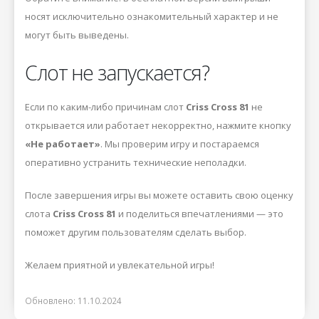
носят исключительно ознакомительный характер и не
могут быть выведены.
Слот не запускается?
Если по каким-либо причинам слот
Criss Cross 81
не
открывается или работает некорректно, нажмите кнопку
«Не работает»
. Мы проверим игру и постараемся
оперативно устранить технические неполадки.
После завершения игры вы можете оставить свою оценку
слота
Criss Cross 81
и поделиться впечатлениями — это
поможет другим пользователям сделать выбор.
Желаем приятной и увлекательной игры!
Обновлено:
11.10.2024