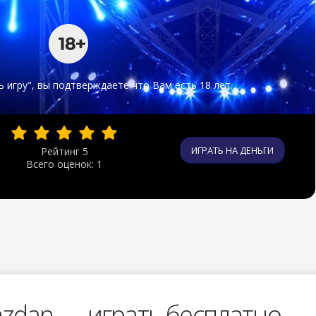
 игру", вы подтверждаете что Вам есть 18 лет.
ИГРАТЬ НА ДЕНЬГИ
Рейтинг
5
Всего оценок:
1
Wazdan — играть бесплатно