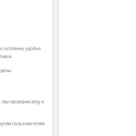
то особенно удобно
тавок.
едены.
. Мы проверим игру и
ругим пользователям