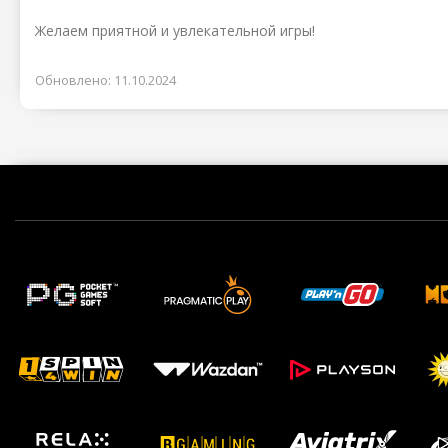
Желаем приятной и увлекательной игры!
Обновлено:
11.10.2024