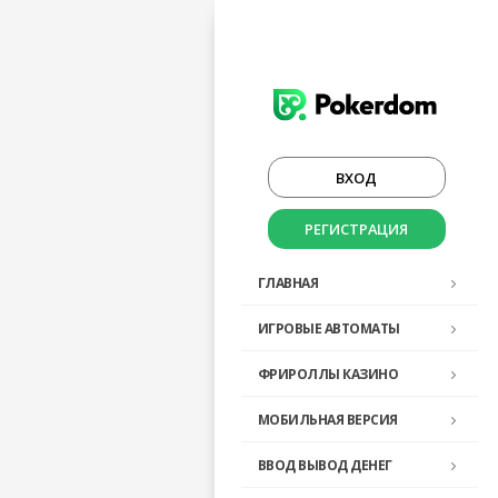
ВХОД
РЕГИСТРАЦИЯ
ГЛАВНАЯ
ИГРОВЫЕ АВТОМАТЫ
ФРИРОЛЛЫ КАЗИНО
МОБИЛЬНАЯ ВЕРСИЯ
ВВОД ВЫВОД ДЕНЕГ