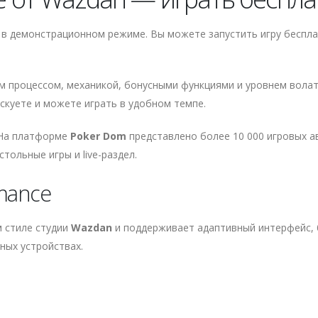
 в демонстрационном режиме. Вы можете запустить игру беспла
м процессом, механикой, бонусными функциями и уровнем волат
скуете и можете играть в удобном темпе.
 На платформе
Poker Dom
представлено более 10 000 игровых 
тольные игры и live-раздел.
mance
 стиле студии
Wazdan
и поддерживает адаптивный интерфейс, 
ных устройствах.