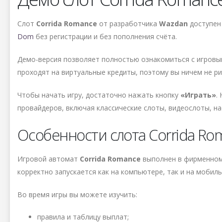
Слот
Corrida Romance
от разработчика
Wazdan
доступен
Dom
без регистрации и без пополнения счёта.
Демо-версия позволяет полностью ознакомиться с игровы
проходят на виртуальные кредиты, поэтому вы ничем не ри
Чтобы начать игру, достаточно нажать кнопку
«Играть»
.
провайдеров, включая классические слоты, видеослоты, нас
Особенности слота Corrida Ro
Игровой автомат
Corrida Romance
выполнен в фирменном
корректно запускается как на компьютере, так и на мобиль
Во время игры вы можете изучить:
правила и таблицу выплат;