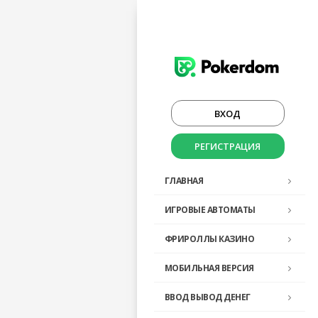
ВХОД
РЕГИСТРАЦИЯ
ГЛАВНАЯ
ИГРОВЫЕ АВТОМАТЫ
ФРИРОЛЛЫ КАЗИНО
МОБИЛЬНАЯ ВЕРСИЯ
ВВОД ВЫВОД ДЕНЕГ