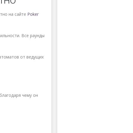
тно на сайте
Poker
ильности. Все раунды
автоматов от ведущих
благодаря чему он