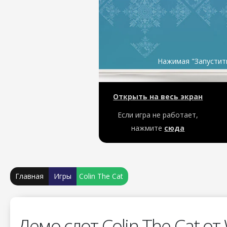
Нажимая "Запустить
Открыть на весь экран
Если игра не работает,
нажмите
сюда
Главная
Игры
Colin The Cat
Демо слот Colin The Cat о