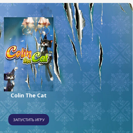
Colin The Cat
ЗАПУСТИТЬ ИГРУ