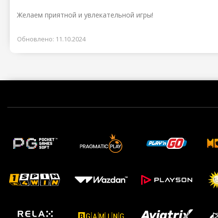
Желаем приятной и увлекательной игры!
Обновлено:
11.10.2024