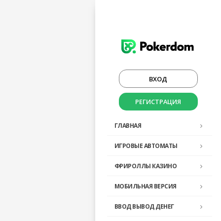
ВХОД
РЕГИСТРАЦИЯ
ГЛАВНАЯ
ИГРОВЫЕ АВТОМАТЫ
ФРИРОЛЛЫ КАЗИНО
МОБИЛЬНАЯ ВЕРСИЯ
ВВОД ВЫВОД ДЕНЕГ