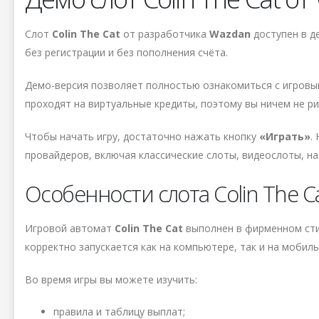
Слот
Colin The Cat
от разработчика
Wazdan
доступен в д
без регистрации и без пополнения счёта.
Демо-версия позволяет полностью ознакомиться с игровы
проходят на виртуальные кредиты, поэтому вы ничем не ри
Чтобы начать игру, достаточно нажать кнопку
«Играть»
.
провайдеров, включая классические слоты, видеослоты, нас
Особенности слота Colin The C
Игровой автомат
Colin The Cat
выполнен в фирменном ст
корректно запускается как на компьютере, так и на мобиль
Во время игры вы можете изучить:
правила и таблицу выплат;