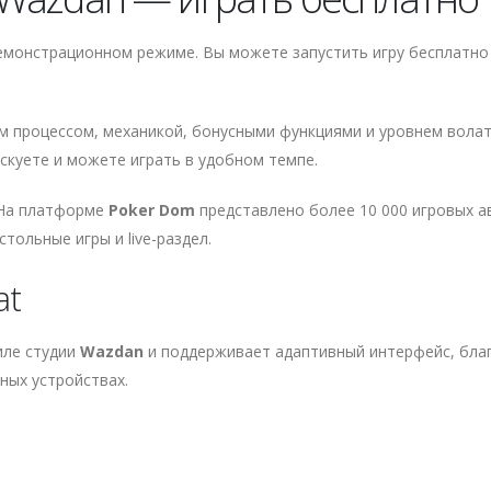
емонстрационном режиме. Вы можете запустить игру бесплатно
м процессом, механикой, бонусными функциями и уровнем волат
скуете и можете играть в удобном темпе.
 На платформе
Poker Dom
представлено более 10 000 игровых 
тольные игры и live-раздел.
at
иле студии
Wazdan
и поддерживает адаптивный интерфейс, бла
ных устройствах.