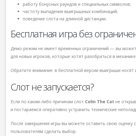
работу бонусных раундов и специальных символов;
частоту выпадения выигрышных комбинаций;
поведение слота на длинной дистанции.
Бесплатная игра без ограниче
Демо-режим не имеет временных ограничений — вы может
для новых игроков, которые хотят разобраться в механике
Обратите внимание: в бесплатной версии выигрыши носят 
Слот не запускается?
Если по каким-либо причинам слот
Colin The Cat
не открыв
и постараемся оперативно устранить технические неполад
После завершения игры вы можете оставить свою оценку 
пользователям сделать выбор.