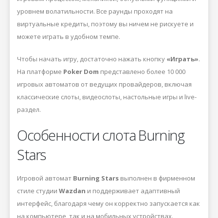
уровнем волатильности. Все раунды проходят на
виртуальные кредиты, поэтому вы ничем не рискуете и
можете играть в удобном темпе.
Чтобы начать игру, достаточно нажать кнопку
«Играть»
.
На платформе
Poker Dom
представлено более 10 000
игровых автоматов от ведущих провайдеров, включая
классические слоты, видеослоты, настольные игры и live-
раздел.
Особенности слота Burning
Stars
Игровой автомат
Burning Stars
выполнен в фирменном
стиле студии
Wazdan
и поддерживает адаптивный
интерфейс, благодаря чему он корректно запускается как
на компьютере, так и на мобильных устройствах.