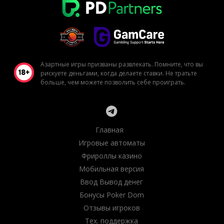
Азартные игры призваны развлекать. Помните, что вы
рискуете деньгами, когда делаете ставки. Не тратьте
больше, чем можете позволить себе проиграть.
Главная
Игровые автоматы
Фрироллы казино
Мобильная версия
Ввод Вывод денег
Бонусы Poker Dom
Отзывы игроков
Тех. поддержка