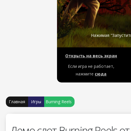
Нажимая "Запустить
Открыть на весь экран
Если игра не работает,
нажмите
сюда
Главная
Игры
Burning Reels
Демо слот Burning Reels о