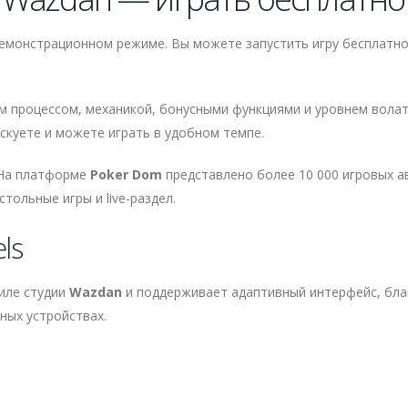
емонстрационном режиме. Вы можете запустить игру бесплатно
м процессом, механикой, бонусными функциями и уровнем волат
скуете и можете играть в удобном темпе.
 На платформе
Poker Dom
представлено более 10 000 игровых 
тольные игры и live-раздел.
ls
иле студии
Wazdan
и поддерживает адаптивный интерфейс, бла
ных устройствах.