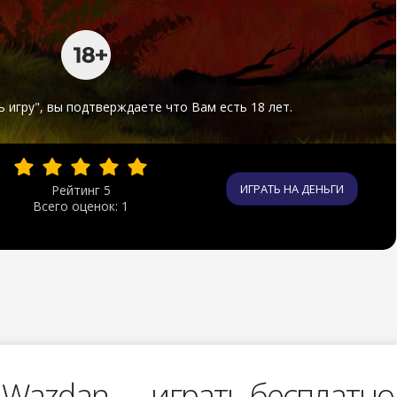
 игру", вы подтверждаете что Вам есть 18 лет.
ИГРАТЬ НА ДЕНЬГИ
Рейтинг
5
Всего оценок:
1
т Wazdan — играть бесплатно