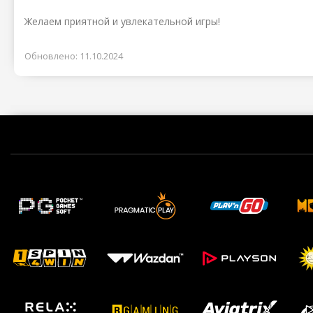
Желаем приятной и увлекательной игры!
Обновлено:
11.10.2024