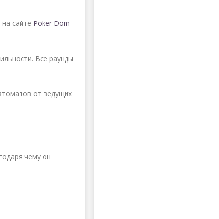
 на сайте
Poker Dom
ильности. Все раунды
автоматов от ведущих
годаря чему он