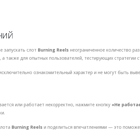
ний
е запускать слот
Burning Reels
неограниченное количество раз
, а также для опытных пользователей, тестирующих стратегии с
исключительно ознакомительный характер и не могут быть выв
вается или работает некорректно, нажмите кнопку
«Не работа
ки.
слота
Burning Reels
и поделиться впечатлениями — это поможе