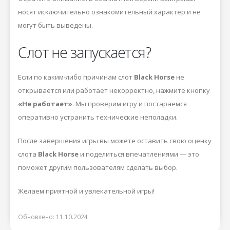
носят исключительно ознакомительный характер и не
могут быть выведены.
Слот не запускается?
Если по каким-либо причинам слот
Black Horse
не
открывается или работает некорректно, нажмите кнопку
«Не работает»
. Мы проверим игру и постараемся
оперативно устранить технические неполадки.
После завершения игры вы можете оставить свою оценку
слота
Black Horse
и поделиться впечатлениями — это
поможет другим пользователям сделать выбор.
Желаем приятной и увлекательной игры!
Обновлено:
11.10.2024