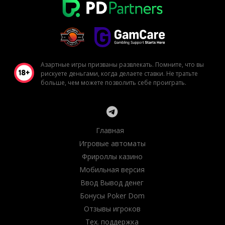
Азартные игры призваны развлекать. Помните, что вы
рискуете деньгами, когда делаете ставки. Не тратьте
больше, чем можете позволить себе проиграть.
Главная
Игровые автоматы
Фрироллы казино
Мобильная версия
Ввод Вывод денег
Бонусы Poker Dom
Отзывы игроков
Тех. поддержка