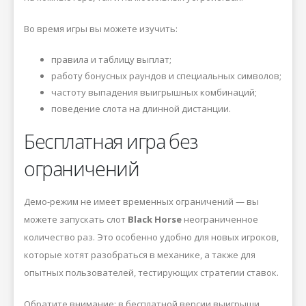
Во время игры вы можете изучить:
правила и таблицу выплат;
работу бонусных раундов и специальных символов;
частоту выпадения выигрышных комбинаций;
поведение слота на длинной дистанции.
Бесплатная игра без
ограничений
Демо-режим не имеет временных ограничений — вы
можете запускать слот
Black Horse
неограниченное
количество раз. Это особенно удобно для новых игроков,
которые хотят разобраться в механике, а также для
опытных пользователей, тестирующих стратегии ставок.
Обратите внимание: в бесплатной версии выигрыши